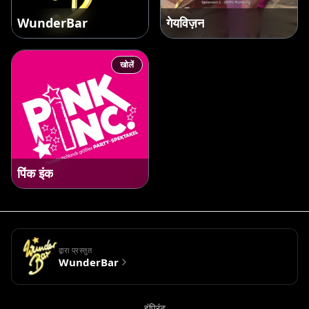
WunderBar
गेयविज़न
खोलें
पिंक इंक
द्वारा प्रस्तुत
WunderBar
इंप्रिंट